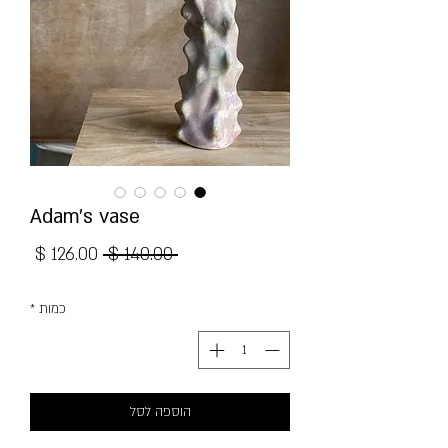
Adam’s vase
מחיר
מחיר
 ‏140.00 ‏$ 
רגיל
מבצע
כמות
*
הוספה לסל