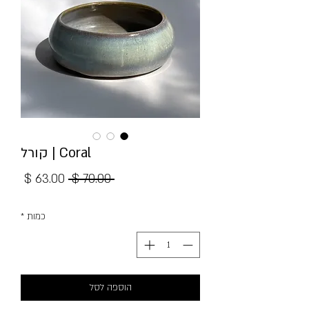
Coral | קורל
מחיר
מחיר
 ‏70.00 ‏$ 
רגיל
מבצע
כמות
*
הוספה לסל